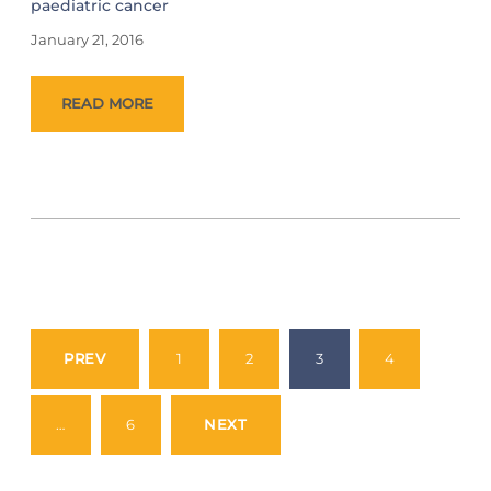
paediatric cancer
January 21, 2016
READ MORE
Posts
pagination
PREV
1
2
3
4
…
6
NEXT