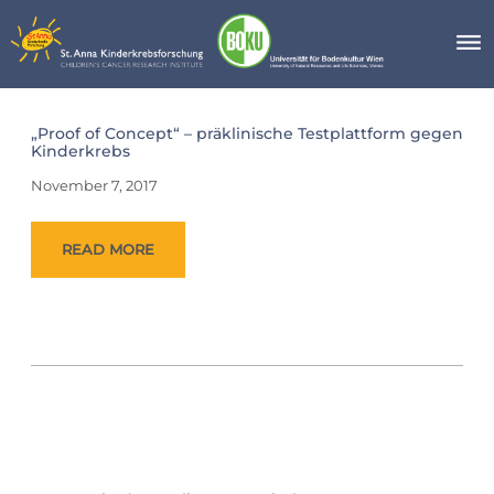
Skip
to
content
Category:
„Proof of Concept“ – präklinische Testplattform gegen
News
Kinderkrebs
/
Press
November 7, 2017
/
Events
READ MORE