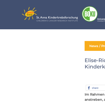
Skip
to
content
News / Pr
Elise-R
Kinder
share
Im Rahmen d
anstreben, 