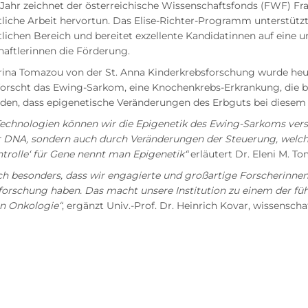
Jahr zeichnet der österreichische Wissenschaftsfonds (FWF) Fra
tliche Arbeit hervortun. Das Elise-Richter-Programm unterstütz
lichen Bereich und bereitet exzellente Kandidatinnen auf eine un
aftlerinnen die Förderung.
arina Tomazou von der St. Anna Kinderkrebsforschung wurde heu
orscht das Ewing-Sarkom, eine Knochenkrebs-Erkrankung, die bes
den, dass epigenetische Veränderungen des Erbguts bei diesem K
Technologien können wir die Epigenetik des Ewing-Sarkoms vers
er DNA, sondern auch durch Veränderungen der Steuerung, welche
trolle‘ für Gene nennt man Epigenetik“
erläutert Dr. Eleni M. T
ch besonders, dass wir engagierte und großartige Forscherinnen
forschung haben. Das macht unsere Institution zu einem der f
en Onkologie“
, ergänzt Univ.-Prof. Dr. Heinrich Kovar, wissensch