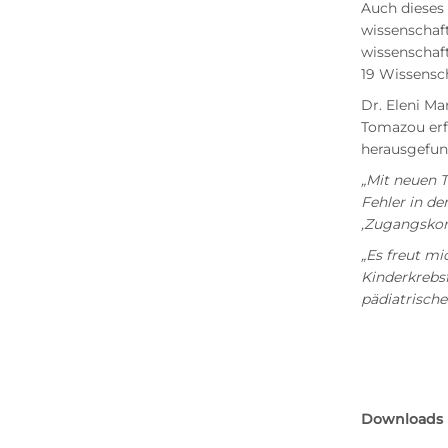
Auch dieses 
wissenschaf
wissenschaft
19 Wissensch
Dr. Eleni M
Tomazou erf
herausgefun
„Mit neuen 
Fehler in d
‚Zugangskon
„Es freut mi
Kinderkrebs
pädiatrisch
Downloads