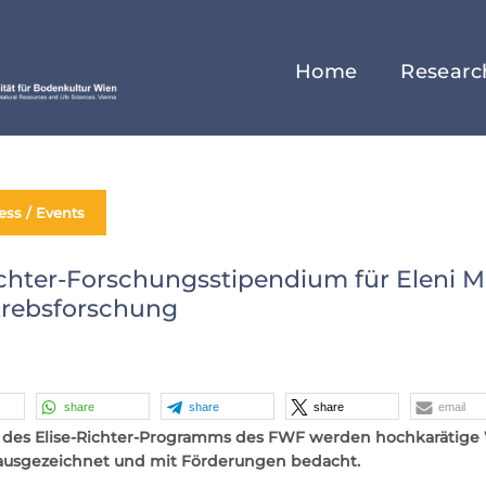
Home
Researc
ess / Events
ichter-Forschungsstipendium für Eleni M
krebsforschung
share
share
share
email
es Elise-Richter-Programms des FWF werden hochkarätige Wi
ausgezeichnet und mit Förderungen bedacht.