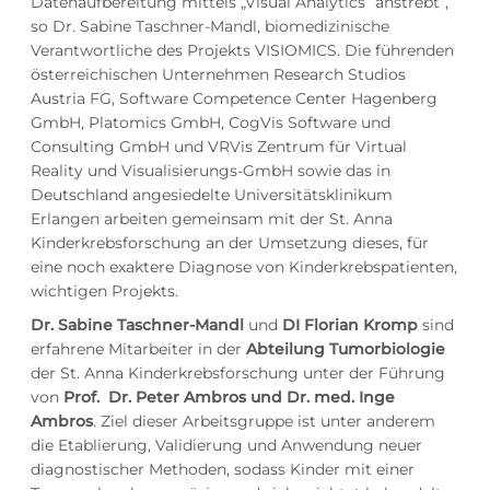
Datenaufbereitung mittels „Visual Analytics“ anstrebt“,
so Dr. Sabine Taschner-Mandl, biomedizinische
Verantwortliche des Projekts VISIOMICS. Die führenden
österreichischen Unternehmen Research Studios
Austria FG, Software Competence Center Hagenberg
GmbH, Platomics GmbH, CogVis Software und
Consulting GmbH und VRVis Zentrum für Virtual
Reality und Visualisierungs-GmbH sowie das in
Deutschland angesiedelte Universitätsklinikum
Erlangen arbeiten gemeinsam mit der St. Anna
Kinderkrebsforschung an der Umsetzung dieses, für
eine noch exaktere Diagnose von Kinderkrebspatienten,
wichtigen Projekts.
Dr. Sabine Taschner-Mandl
und
DI Florian Kromp
sind
erfahrene Mitarbeiter in der
Abteilung Tumorbiologie
der St. Anna Kinderkrebsforschung unter der Führung
von
Prof. Dr. Peter Ambros und Dr. med. Inge
Ambros
. Ziel dieser Arbeitsgruppe ist unter anderem
die Etablierung, Validierung und Anwendung neuer
diagnostischer Methoden, sodass Kinder mit einer