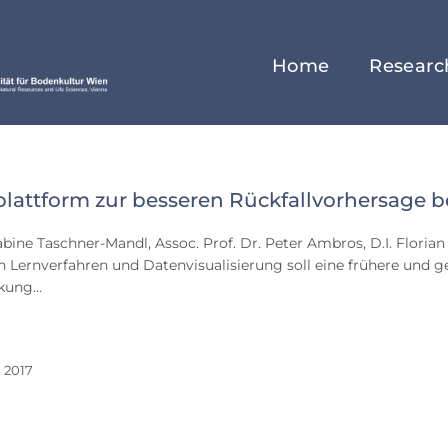
Home
Researc
lattform zur besseren Rückfallvorhersage b
mber
Sabine Taschner-Mandl, Assoc. Prof. Dr. Peter Ambros, D.I. Flor
 Lernverfahren und Datenvisualisierung soll eine frühere und g
nkung…
 2017