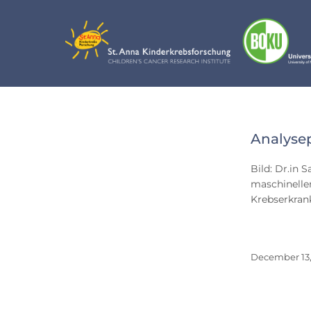
Skip
to
content
Day:
Analysep
Dece
Bild: Dr.in 
13,
maschinellen
2017
Krebserkra
December 13,